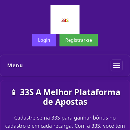
Login
Registrar-se
Menu
📱 33S A Melhor Plataforma
de Apostas
Cadastre-se na 33S para ganhar bônus no
cadastro e em cada recarga. Com a 33S, você tem