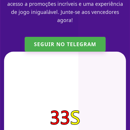
acesso a promoções incríveis e uma experiência
de jogo inigualável. Junte-se aos vencedores
agora!
SEGUIR NO TELEGRAM