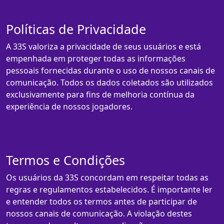
Políticas de Privacidade
A 33S valoriza a privacidade de seus usuários e está
empenhada em proteger todas as informações
pessoais fornecidas durante o uso de nossos canais de
comunicação. Todos os dados coletados são utilizados
exclusivamente para fins de melhoria contínua da
experiência de nossos jogadores.
Termos e Condições
Os usuários da 33S concordam em respeitar todas as
regras e regulamentos estabelecidos. É importante ler
e entender todos os termos antes de participar de
nossos canais de comunicação. A violação destes