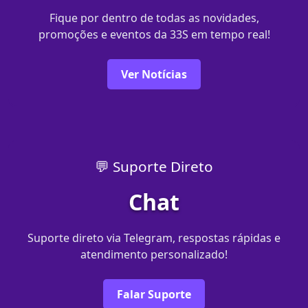
Fique por dentro de todas as novidades,
promoções e eventos da 33S em tempo real!
Ver Notícias
💬 Suporte Direto
Chat
Suporte direto via Telegram, respostas rápidas e
atendimento personalizado!
Falar Suporte