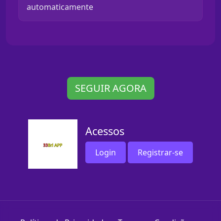
automaticamente
SEGUIR AGORA
Acessos
Login
Registrar-se