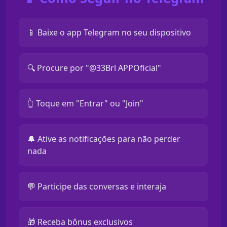
📱 Baixe o app Telegram no seu dispositivo
🔍 Procure por "@33Brl APPOficial"
👆 Toque em "Entrar" ou "Join"
🔔 Ative as notificações para não perder
nada
💬 Participe das conversas e interaja
🎁 Receba bônus exclusivos