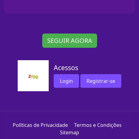
SEGUIR AGORA
Acessos
Login
Registrar-se
Políticas de Privacidade
Termos e Condições
Sitemap