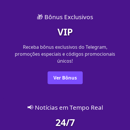
🎁 Bônus Exclusivos
VIP
Receba bônus exclusivos do Telegram,
promoções especiais e códigos promocionais
únicos!
Ver Bônus
📢 Notícias em Tempo Real
24/7