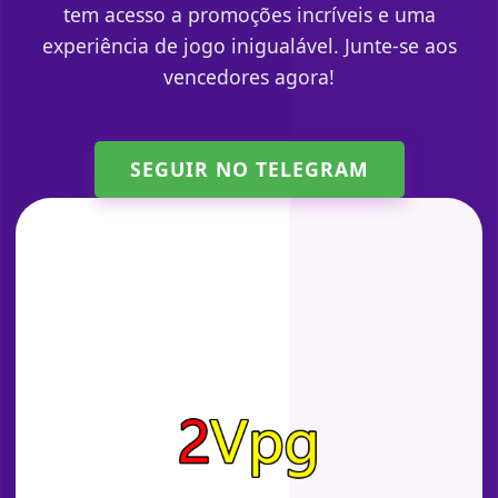
tem acesso a promoções incríveis e uma
experiência de jogo inigualável. Junte-se aos
vencedores agora!
SEGUIR NO TELEGRAM