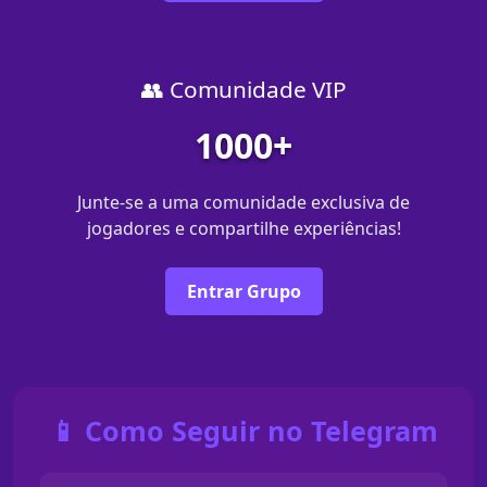
👥 Comunidade VIP
1000+
Junte-se a uma comunidade exclusiva de
jogadores e compartilhe experiências!
Entrar Grupo
📱 Como Seguir no Telegram