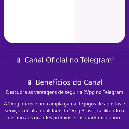
📱 Canal Oficial no Telegram!
📱 Benefícios do Canal
Descubra as vantagens de seguir a 2Vpg no Telegram
A 2Vpg oferece uma ampla gama de jogos de apostas e
serviços de alta qualidade da 2Vpg Brasil , facilitando o
desafio aos grandes prêmios e cashback milionário.