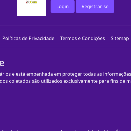
Login
Registrar-se
Políticas de Privacidade
Termos e Condições
Sitemap
de
uários e está empenhada em proteger todas as informações
os coletados são utilizados exclusivamente para fins de m