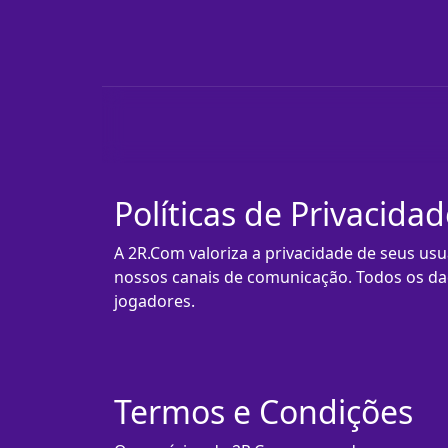
Políticas de Privacida
A 2R.Com valoriza a privacidade de seus us
nossos canais de comunicação. Todos os dad
jogadores.
Termos e Condições