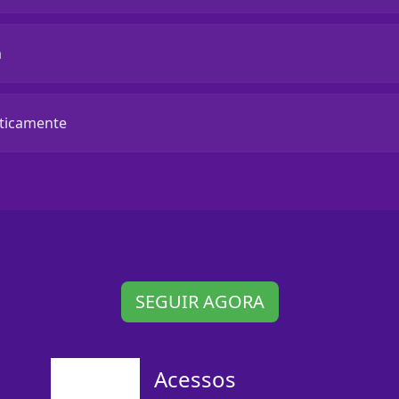
a
aticamente
SEGUIR AGORA
Acessos