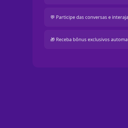
💬 Participe das conversas e interaj
🎁 Receba bônus exclusivos autom