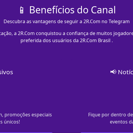
📱 Benefícios do Canal
Descubra as vantagens de seguir a 2R.Com no Telegram
ação, a 2R.Com conquistou a confiança de muitos jogadore
preferida dos usuários da 2R.Com Brasil .
sivos
📢 Notí
m, promoções especiais
Fique por dentro d
s únicos!
eventos d