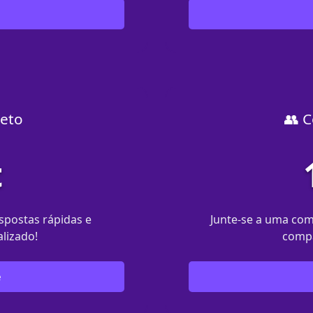
reto
👥 
t
espostas rápidas e
Junte-se a uma com
lizado!
compa
e