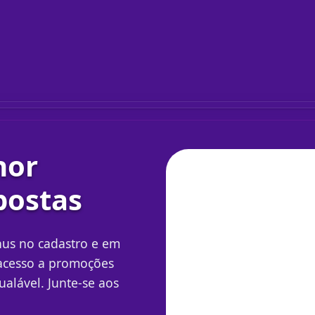
hor
postas
us no cadastro e em
acesso a promoções
ualável. Junte-se aos