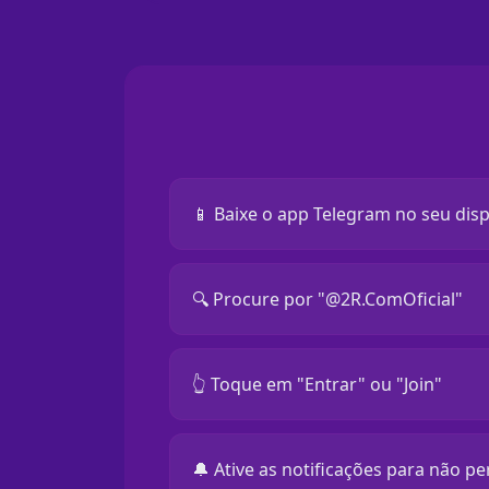
📱 Baixe o app Telegram no seu disp
🔍 Procure por "@2R.ComOficial"
👆 Toque em "Entrar" ou "Join"
🔔 Ative as notificações para não p