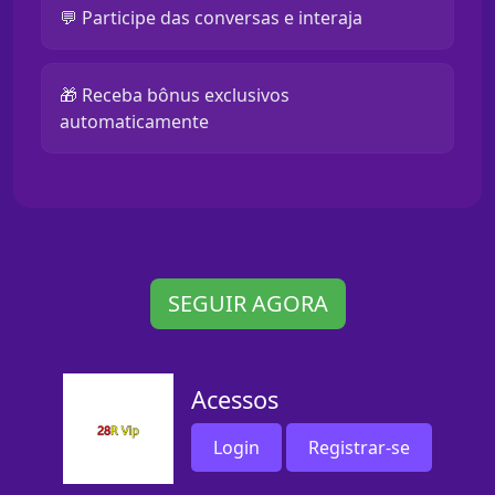
💬 Participe das conversas e interaja
🎁 Receba bônus exclusivos
automaticamente
SEGUIR AGORA
Acessos
Login
Registrar-se