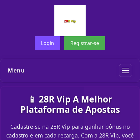
Login
Registrar-se
Menu
📱 28R Vip A Melhor
Plataforma de Apostas
Cadastre-se na 28R Vip para ganhar bônus no
cadastro e em cada recarga. Com a 28R Vip, você