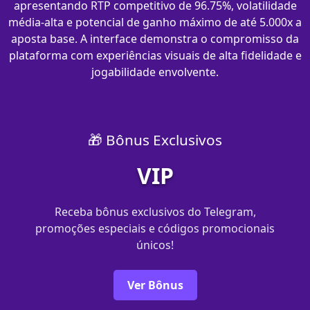
apresentando RTP competitivo de 96.75%, volatilidade
média-alta e potencial de ganho máximo de até 5.000x a
aposta base. A interface demonstra o compromisso da
plataforma com experiências visuais de alta fidelidade e
jogabilidade envolvente.
🎁 Bônus Exclusivos
VIP
Receba bônus exclusivos do Telegram,
promoções especiais e códigos promocionais
únicos!
Ver Bônus