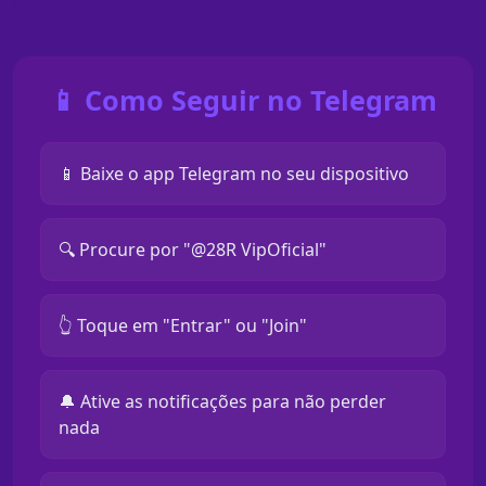
📱 Como Seguir no Telegram
📱 Baixe o app Telegram no seu dispositivo
🔍 Procure por "@28R VipOficial"
👆 Toque em "Entrar" ou "Join"
🔔 Ative as notificações para não perder
nada