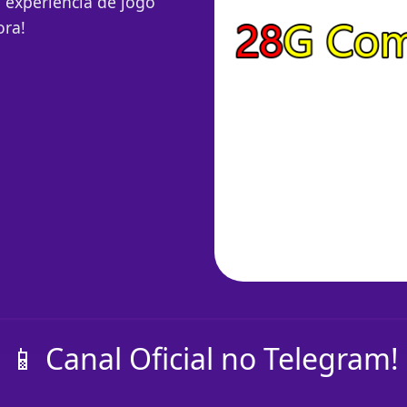
 experiência de jogo
ora!
📱 Canal Oficial no Telegram!