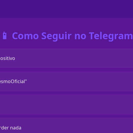
📱 Como Seguir no Telegram
ositivo
smoOficial"
erder nada