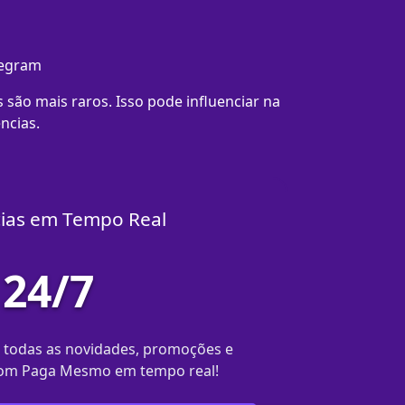
legram
ão mais raros. Isso pode influenciar na
ncias.
cias em Tempo Real
24/7
e todas as novidades, promoções e
Com Paga Mesmo em tempo real!