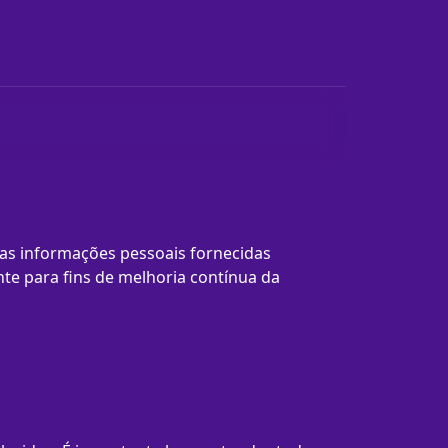
as informações pessoais fornecidas
te para fins de melhoria contínua da