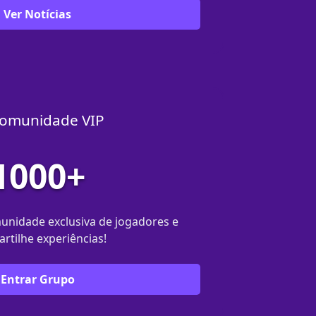
Ver Notícias
Comunidade VIP
1000+
unidade exclusiva de jogadores e
rtilhe experiências!
Entrar Grupo