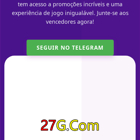
tem acesso a promoções incríveis e uma
experiência de jogo inigualável. Junte-se aos
vencedores agora!
SEGUIR NO TELEGRAM