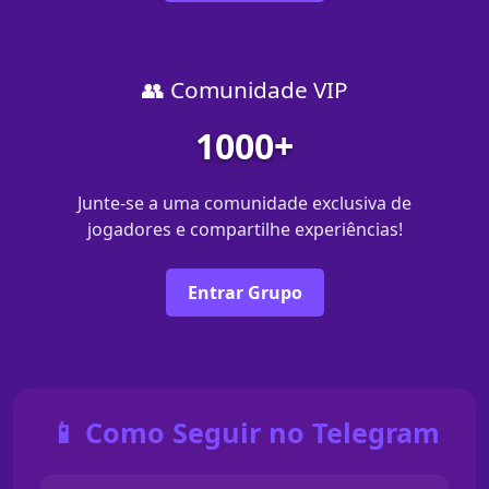
👥 Comunidade VIP
1000+
Junte-se a uma comunidade exclusiva de
jogadores e compartilhe experiências!
Entrar Grupo
📱 Como Seguir no Telegram