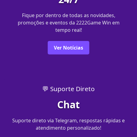
Fique por dentro de todas as novidades,
promoções e eventos da 2222Game Win em
tempo real!
Ver Notícias
💬 Suporte Direto
Chat
Suporte direto via Telegram, respostas rápidas e
atendimento personalizado!