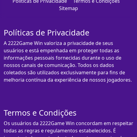
Políticas de Privacidade
Termos e Condições
Sitemap
Políticas de Privacidade
A 2222Game Win valoriza a privacidade de seus
usuários e está empenhada em proteger todas as
informações pessoais fornecidas durante o uso de
nossos canais de comunicação. Todos os dados
coletados são utilizados exclusivamente para fins de
melhoria contínua da experiência de nossos jogadores.
Termos e Condições
Os usuários da 2222Game Win concordam em respeitar
todas as regras e regulamentos estabelecidos. É