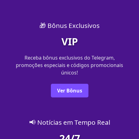
🎁 Bônus Exclusivos
VIP
Receba bônus exclusivos do Telegram,
promoções especiais e códigos promocionais
únicos!
Ver Bônus
📢 Notícias em Tempo Real
24/7