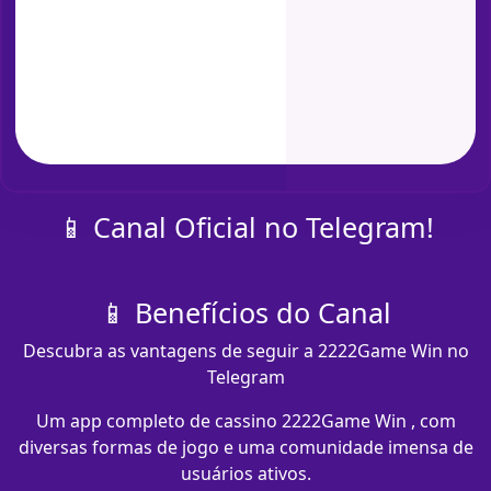
📱 Canal Oficial no Telegram!
📱 Benefícios do Canal
Descubra as vantagens de seguir a 2222Game Win no
Telegram
Um app completo de cassino 2222Game Win , com
diversas formas de jogo e uma comunidade imensa de
usuários ativos.