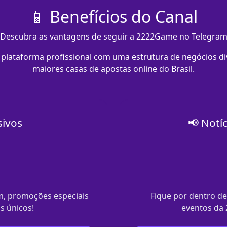
📱 Benefícios do Canal
Descubra as vantagens de seguir a 2222Game no Telegra
lataforma profissional com uma estrutura de negócios div
maiores casas de apostas online do Brasil.
sivos
📢 Notí
m, promoções especiais
Fique por dentro d
s únicos!
eventos da