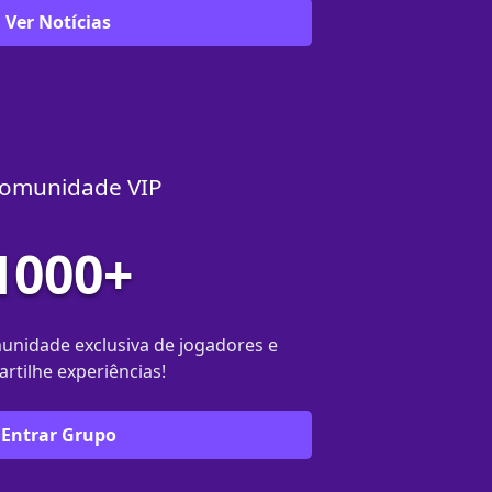
Ver Notícias
Comunidade VIP
1000+
unidade exclusiva de jogadores e
rtilhe experiências!
Entrar Grupo