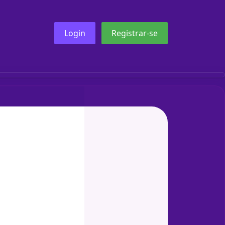
Login
Registrar-se