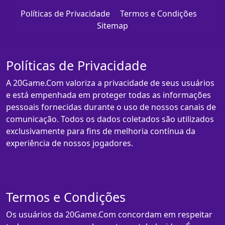
Políticas de Privacidade
Termos e Condições
Sitemap
Políticas de Privacidade
A 20Game.Com valoriza a privacidade de seus usuários
e está empenhada em proteger todas as informações
pessoais fornecidas durante o uso de nossos canais de
comunicação. Todos os dados coletados são utilizados
exclusivamente para fins de melhoria contínua da
experiência de nossos jogadores.
Termos e Condições
Os usuários da 20Game.Com concordam em respeitar