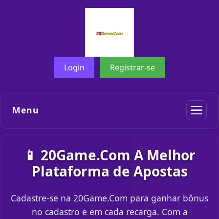
Login
Registrar-se
Menu
📱 20Game.Com A Melhor
Plataforma de Apostas
Cadastre-se na 20Game.Com para ganhar bônus
no cadastro e em cada recarga. Com a