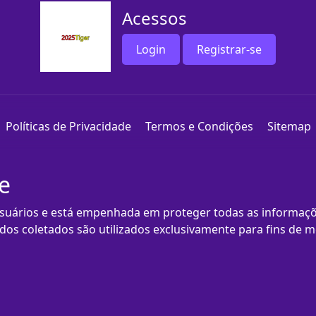
Acessos
Login
Registrar-se
Políticas de Privacidade
Termos e Condições
Sitemap
de
 usuários e está empenhada em proteger todas as informaçõ
os coletados são utilizados exclusivamente para fins de m