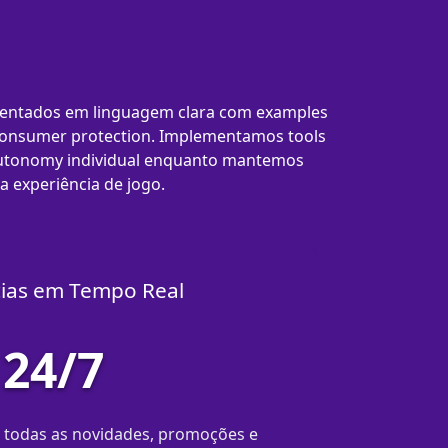
sentados em linguagem clara com examples
 consumer protection. Implementamos tools
autonomy individual enquanto mantemos
 experiência de jogo.
cias em Tempo Real
24/7
e todas as novidades, promoções e