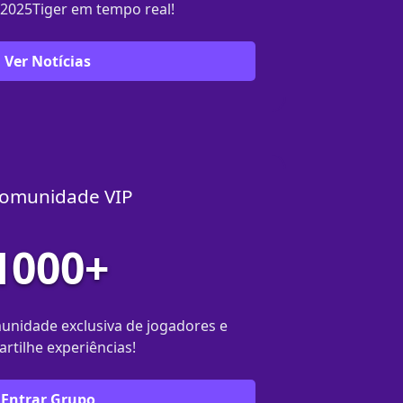
 2025Tiger em tempo real!
Ver Notícias
Comunidade VIP
1000+
unidade exclusiva de jogadores e
rtilhe experiências!
Entrar Grupo