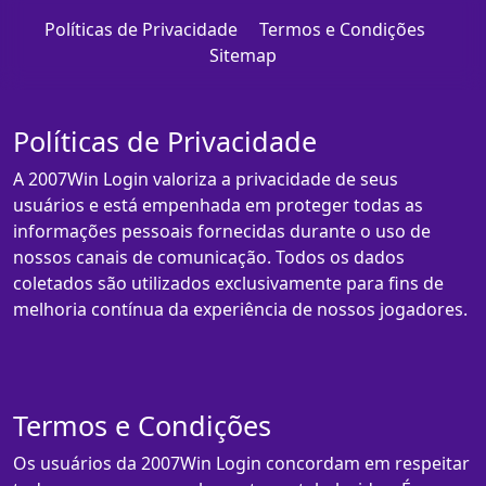
Políticas de Privacidade
Termos e Condições
Sitemap
Políticas de Privacidade
A 2007Win Login valoriza a privacidade de seus
usuários e está empenhada em proteger todas as
informações pessoais fornecidas durante o uso de
nossos canais de comunicação. Todos os dados
coletados são utilizados exclusivamente para fins de
melhoria contínua da experiência de nossos jogadores.
Termos e Condições
Os usuários da 2007Win Login concordam em respeitar