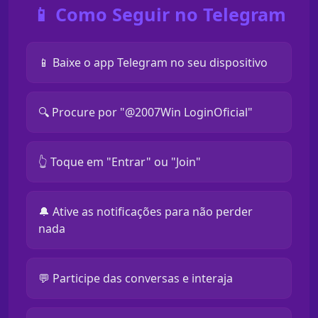
📱 Como Seguir no Telegram
📱 Baixe o app Telegram no seu dispositivo
🔍 Procure por "@2007Win LoginOficial"
👆 Toque em "Entrar" ou "Join"
🔔 Ative as notificações para não perder
nada
💬 Participe das conversas e interaja