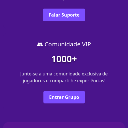
Falar Suporte
👥 Comunidade VIP
1000+
Junte-se a uma comunidade exclusiva de
jogadores e compartilhe experiências!
Entrar Grupo