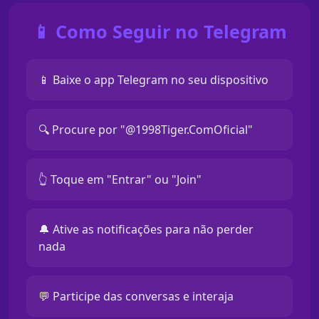
📱 Como Seguir no Telegram
📱 Baixe o app Telegram no seu dispositivo
🔍 Procure por "@1998Tiger.ComOficial"
👆 Toque em "Entrar" ou "Join"
🔔 Ative as notificações para não perder
nada
💬 Participe das conversas e interaja