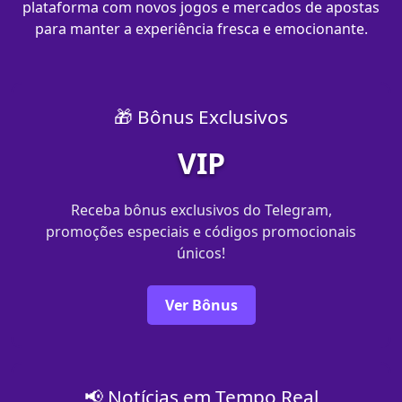
plataforma com novos jogos e mercados de apostas
para manter a experiência fresca e emocionante.
🎁 Bônus Exclusivos
VIP
Receba bônus exclusivos do Telegram,
promoções especiais e códigos promocionais
únicos!
Ver Bônus
📢 Notícias em Tempo Real