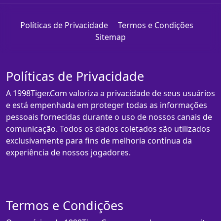
Políticas de Privacidade
Termos e Condições
Sitemap
Políticas de Privacidade
A 1998Tiger.Com valoriza a privacidade de seus usuários
e está empenhada em proteger todas as informações
pessoais fornecidas durante o uso de nossos canais de
comunicação. Todos os dados coletados são utilizados
exclusivamente para fins de melhoria contínua da
experiência de nossos jogadores.
Termos e Condições