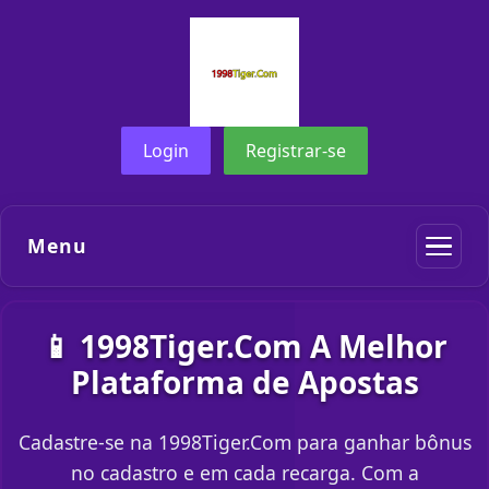
Login
Registrar-se
Menu
📱 1998Tiger.Com A Melhor
Plataforma de Apostas
Cadastre-se na 1998Tiger.Com para ganhar bônus
no cadastro e em cada recarga. Com a