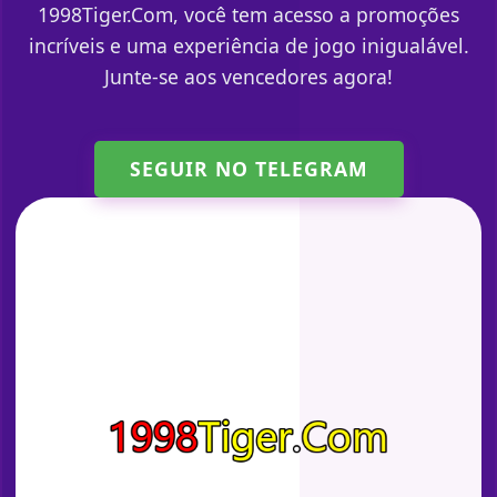
1998Tiger.Com, você tem acesso a promoções
incríveis e uma experiência de jogo inigualável.
Junte-se aos vencedores agora!
SEGUIR NO TELEGRAM