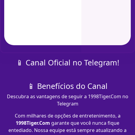
📱 Canal Oficial no Telegram!
📱 Benefícios do Canal
Descubra as vantagens de seguir a 1998Tiger.Com no
Telegram
Com milhares de opções de entretenimento, a
1998Tiger.Com
garante que você nunca fique
entediado. Nossa equipe está sempre atualizando a