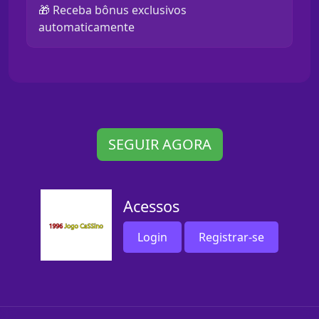
🎁 Receba bônus exclusivos
automaticamente
SEGUIR AGORA
Acessos
Login
Registrar-se