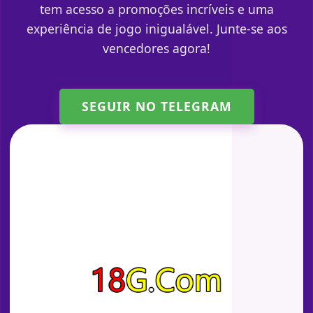
tem acesso a promoções incríveis e uma
experiência de jogo inigualável. Junte-se aos
vencedores agora!
SEGUIR NO TELEGRAM