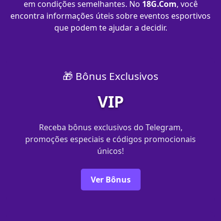
em condições semelhantes. No
18G.Com
, você
encontra informações úteis sobre eventos esportivos
que podem te ajudar a decidir.
🎁 Bônus Exclusivos
VIP
Receba bônus exclusivos do Telegram,
promoções especiais e códigos promocionais
únicos!
Ver Bônus