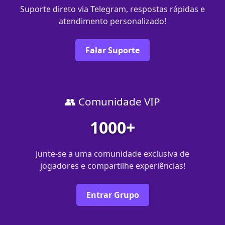
Suporte direto via Telegram, respostas rápidas e
atendimento personalizado!
Falar Suporte
👥 Comunidade VIP
1000+
Junte-se a uma comunidade exclusiva de
jogadores e compartilhe experiências!
Entrar Grupo