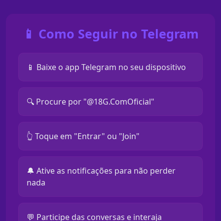
📱 Como Seguir no Telegram
📱 Baixe o app Telegram no seu dispositivo
🔍 Procure por "@18G.ComOficial"
👆 Toque em "Entrar" ou "Join"
🔔 Ative as notificações para não perder
nada
💬 Participe das conversas e interaja