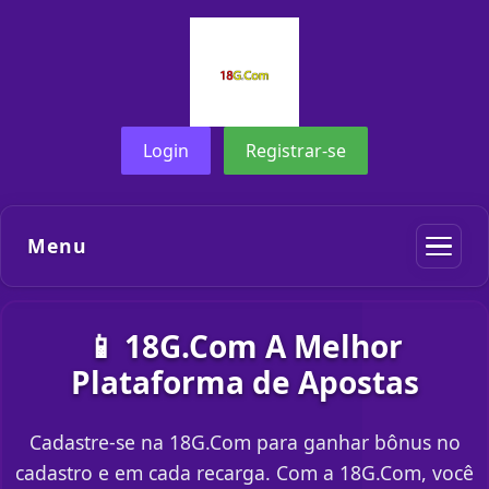
Login
Registrar-se
Menu
📱 18G.Com A Melhor
Plataforma de Apostas
Cadastre-se na 18G.Com para ganhar bônus no
cadastro e em cada recarga. Com a 18G.Com, você