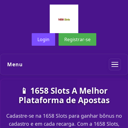
Login
Registrar-se
Menu
📱 1658 Slots A Melhor
Plataforma de Apostas
Cadastre-se na 1658 Slots para ganhar bônus no
cadastro e em cada recarga. Com a 1658 Slots,