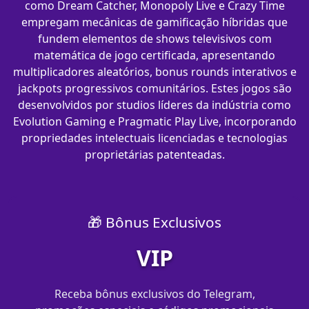
como Dream Catcher, Monopoly Live e Crazy Time
empregam mecânicas de gamificação híbridas que
fundem elementos de shows televisivos com
matemática de jogo certificada, apresentando
multiplicadores aleatórios, bonus rounds interativos e
jackpots progressivos comunitários. Estes jogos são
desenvolvidos por studios líderes da indústria como
Evolution Gaming e Pragmatic Play Live, incorporando
propriedades intelectuais licenciadas e tecnologias
proprietárias patenteadas.
🎁 Bônus Exclusivos
VIP
Receba bônus exclusivos do Telegram,