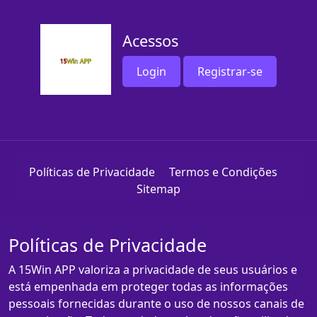
Acessos
Login
Registrar-se
Políticas de Privacidade
Termos e Condições
Sitemap
Políticas de Privacidade
A 15Win APP valoriza a privacidade de seus usuários e
está empenhada em proteger todas as informações
pessoais fornecidas durante o uso de nossos canais de