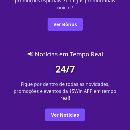
promoções especiais e códigos promocionais
únicos!
Ver Bônus
📢 Notícias em Tempo Real
24/7
Fique por dentro de todas as novidades,
promoções e eventos da 15Win APP em tempo
real!
Ver Notícias