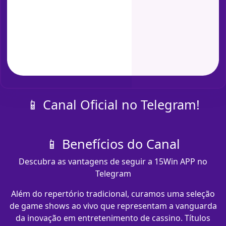
📱 Canal Oficial no Telegram!
📱 Benefícios do Canal
Descubra as vantagens de seguir a 15Win APP no
Telegram
Além do repertório tradicional, curamos uma seleção
de game shows ao vivo que representam a vanguarda
da inovação em entretenimento de cassino. Títulos