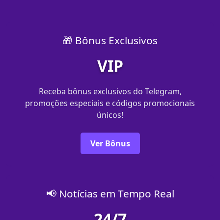
🎁 Bônus Exclusivos
VIP
Receba bônus exclusivos do Telegram,
promoções especiais e códigos promocionais
únicos!
Ver Bônus
📢 Notícias em Tempo Real
24/7