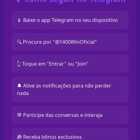
📱 Baixe o app Telegram no seu dispositivo
🔍 Procure por "@1400WinOficial"
👆 Toque em "Entrar" ou "Join"
🔔 Ative as notificações para não perder
nada
💬 Participe das conversas e interaja
🎁 Receba bônus exclusivos