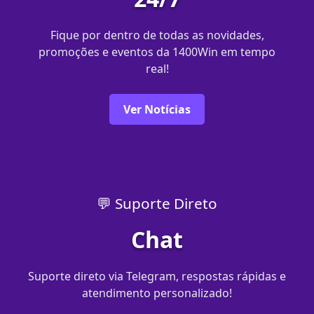
Fique por dentro de todas as novidades,
promoções e eventos da 1400Win em tempo
real!
Ver Notícias
💬 Suporte Direto
Chat
Suporte direto via Telegram, respostas rápidas e
atendimento personalizado!