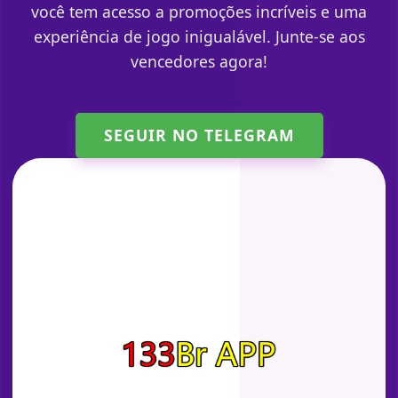
você tem acesso a promoções incríveis e uma
experiência de jogo inigualável. Junte-se aos
vencedores agora!
SEGUIR NO TELEGRAM