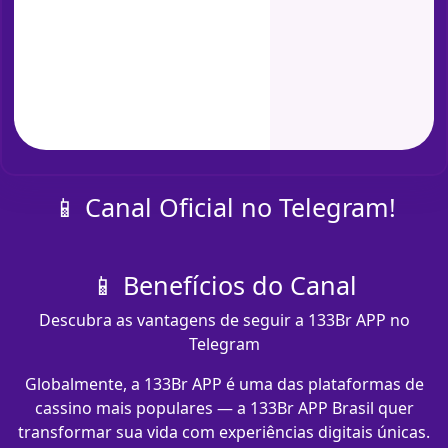
📱 Canal Oficial no Telegram!
📱 Benefícios do Canal
Descubra as vantagens de seguir a 133Br APP no
Telegram
Globalmente, a 133Br APP é uma das plataformas de
cassino mais populares — a 133Br APP Brasil quer
transformar sua vida com experiências digitais únicas.