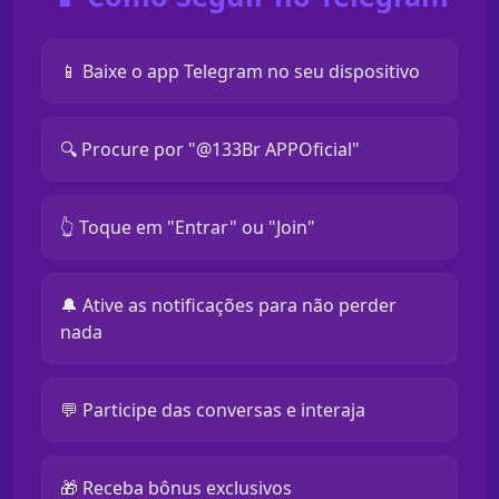
📱 Baixe o app Telegram no seu dispositivo
🔍 Procure por "@133Br APPOficial"
👆 Toque em "Entrar" ou "Join"
🔔 Ative as notificações para não perder
nada
💬 Participe das conversas e interaja
🎁 Receba bônus exclusivos