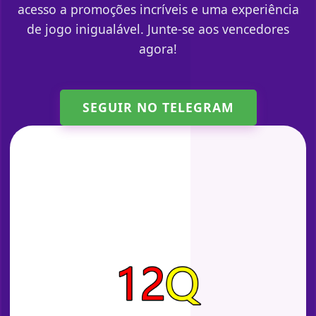
acesso a promoções incríveis e uma experiência
de jogo inigualável. Junte-se aos vencedores
agora!
SEGUIR NO TELEGRAM