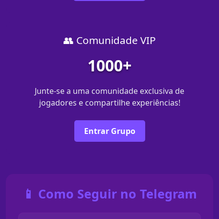
👥 Comunidade VIP
1000+
Junte-se a uma comunidade exclusiva de
jogadores e compartilhe experiências!
Entrar Grupo
📱 Como Seguir no Telegram