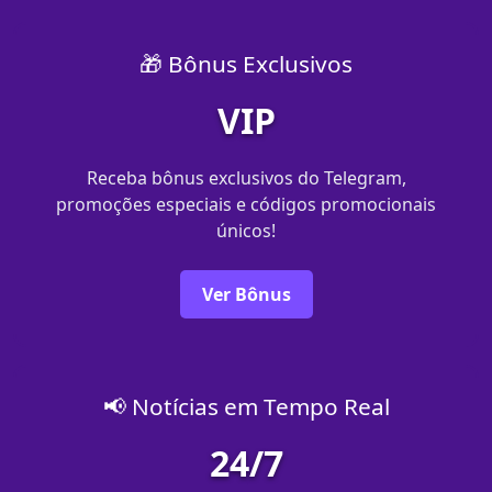
🎁 Bônus Exclusivos
VIP
Receba bônus exclusivos do Telegram,
promoções especiais e códigos promocionais
únicos!
Ver Bônus
📢 Notícias em Tempo Real
24/7