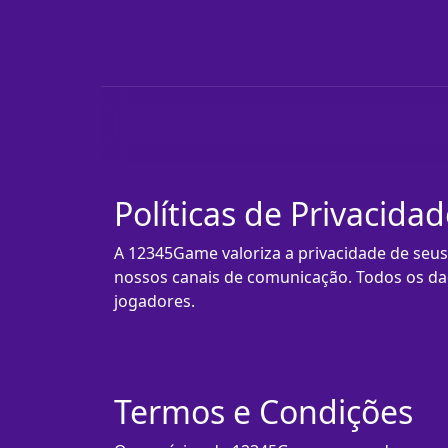
Políticas de Privacida
A 12345Game valoriza a privacidade de seu
nossos canais de comunicação. Todos os dad
jogadores.
Termos e Condições