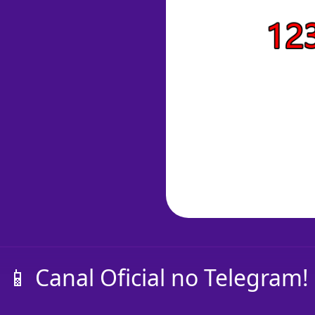
📱 Canal Oficial no Telegram!