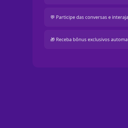
💬 Participe das conversas e interaj
🎁 Receba bônus exclusivos autom