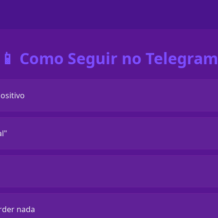
📱 Como Seguir no Telegram
ositivo
l"
erder nada