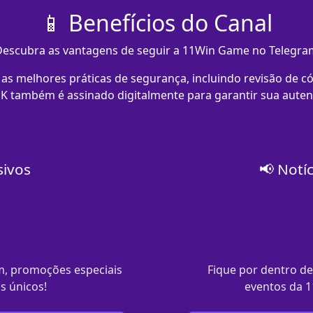
📱 Benefícios do Canal
Descubra as vantagens de seguir a 11Win Game no Telegra
s melhores práticas de segurança, incluindo revisão de cód
PK também é assinado digitalmente para garantir sua autent
sivos
📢 Notí
m, promoções especiais
Fique por dentro d
s únicos!
eventos da 