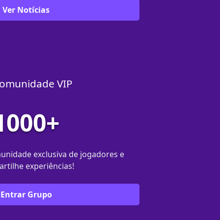
Ver Notícias
Comunidade VIP
1000+
unidade exclusiva de jogadores e
rtilhe experiências!
Entrar Grupo