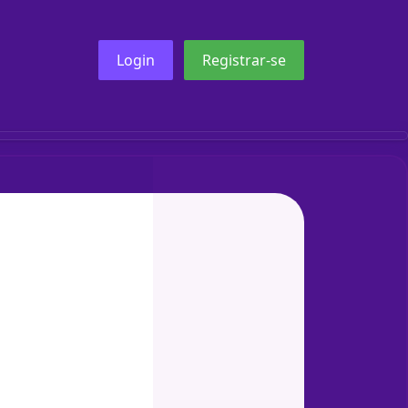
Login
Registrar-se