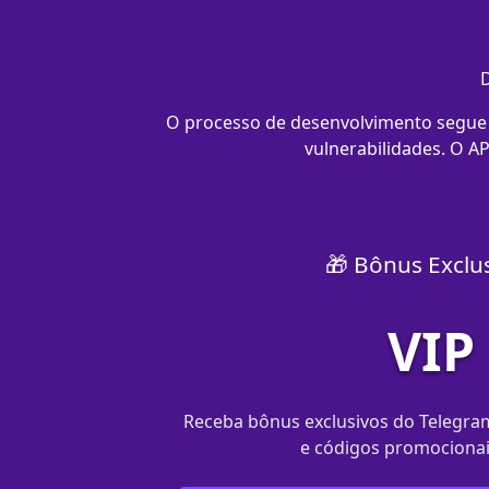
O processo de desenvolvimento segue a
vulnerabilidades. O A
🎁 Bônus Exclu
VIP
Receba bônus exclusivos do Telegra
e códigos promocionai