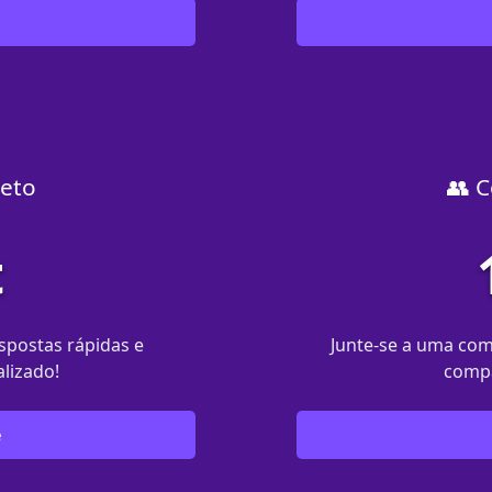
reto
👥 
t
espostas rápidas e
Junte-se a uma com
lizado!
compa
e