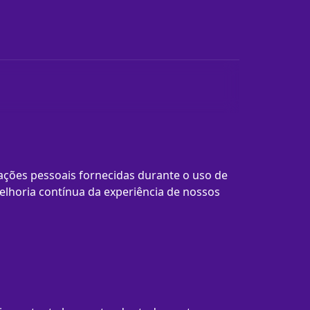
ações pessoais fornecidas durante o uso de
elhoria contínua da experiência de nossos