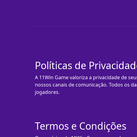
Políticas de Privacida
A 11Win Game valoriza a privacidade de se
nossos canais de comunicação. Todos os dad
jogadores.
Termos e Condições