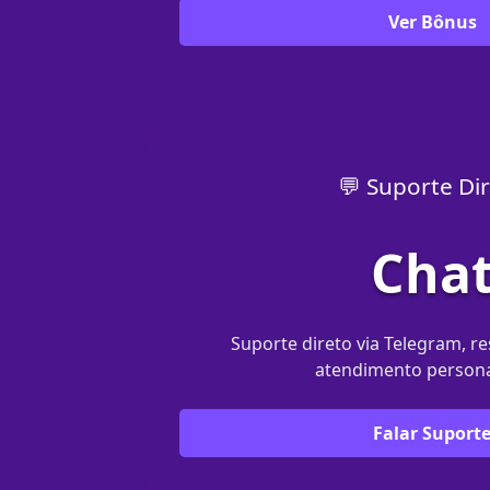
Ver Bônus
💬 Suporte Di
Cha
Suporte direto via Telegram, r
atendimento persona
Falar Suport