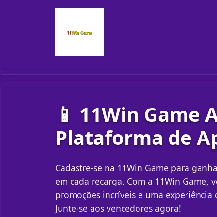
📱 11Win Game 
Plataforma de A
Cadastre-se na 11Win Game para ganha
em cada recarga. Com a 11Win Game, v
promoções incríveis e uma experiência d
Junte-se aos vencedores agora!