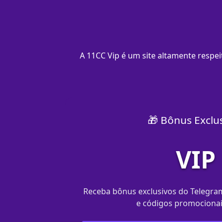
A 11CC Vip é um site altamente respe
🎁 Bônus Exclu
VIP
Receba bônus exclusivos do Telegra
e códigos promocionai