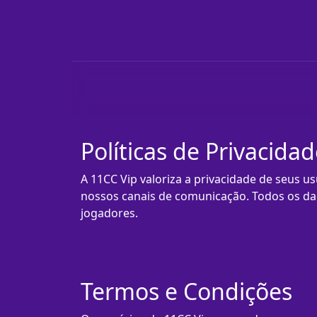
Políticas de Privacida
A 11CC Vip valoriza a privacidade de seus 
nossos canais de comunicação. Todos os dad
jogadores.
Termos e Condições