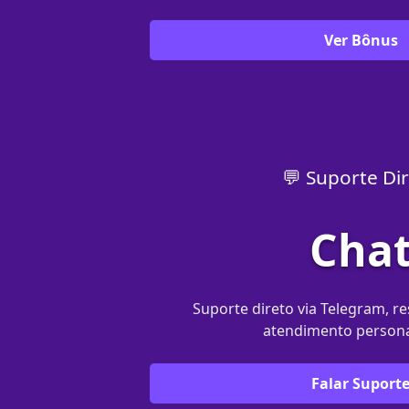
Ver Bônus
💬 Suporte Di
Cha
Suporte direto via Telegram, r
atendimento persona
Falar Suport