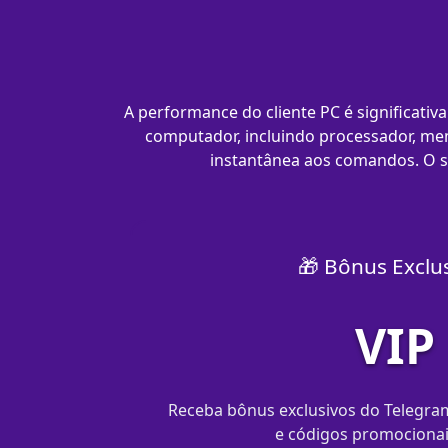
A performance do cliente PC é significativ
computador, incluindo processador, mem
instantânea aos comandos. O s
🎁 Bônus Exclu
VIP
Receba bônus exclusivos do Telegra
e códigos promocionai