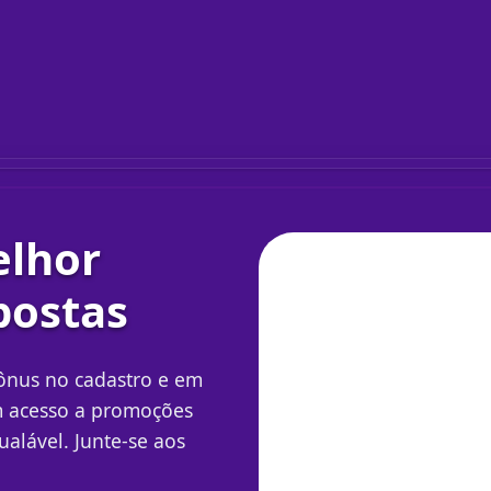
elhor
postas
ônus no cadastro e em
m acesso a promoções
ualável. Junte-se aos