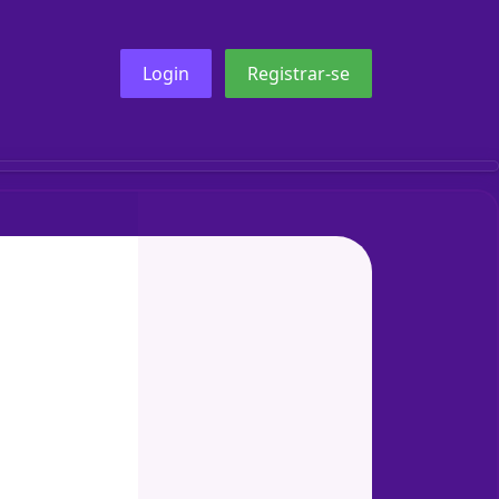
Login
Registrar-se