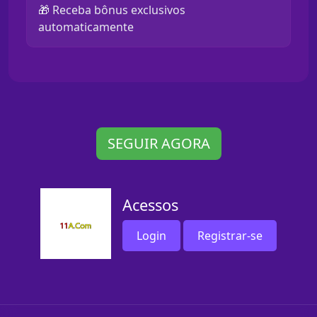
🎁 Receba bônus exclusivos
automaticamente
SEGUIR AGORA
Acessos
Login
Registrar-se