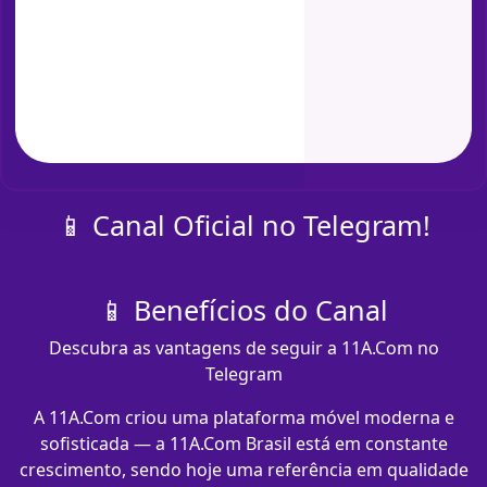
📱 Canal Oficial no Telegram!
📱 Benefícios do Canal
Descubra as vantagens de seguir a 11A.Com no
Telegram
A 11A.Com criou uma plataforma móvel moderna e
sofisticada — a 11A.Com Brasil está em constante
crescimento, sendo hoje uma referência em qualidade