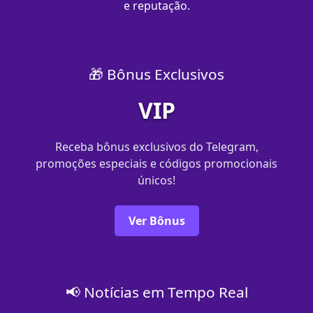
e reputação.
🎁 Bônus Exclusivos
VIP
Receba bônus exclusivos do Telegram,
promoções especiais e códigos promocionais
únicos!
Ver Bônus
📢 Notícias em Tempo Real