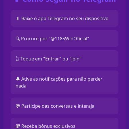
📱 Baixe o app Telegram no seu dispositivo
🔍 Procure por "@1185WinOficial"
👆 Toque em "Entrar" ou "Join"
🔔 Ative as notificações para não perder
nada
💬 Participe das conversas e interaja
🎁 Receba bônus exclusivos