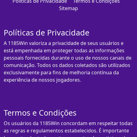
Políticas de Privacidade
Termos e Condições
Sitemap
Políticas de Privacidade
A 1185Win valoriza a privacidade de seus usuários e
está empenhada em proteger todas as informações
pessoais fornecidas durante o uso de nossos canais de
comunicação. Todos os dados coletados são utilizados
exclusivamente para fins de melhoria contínua da
experiência de nossos jogadores.
Termos e Condições
Os usuários da 1185Win concordam em respeitar todas
as regras e regulamentos estabelecidos. É importante