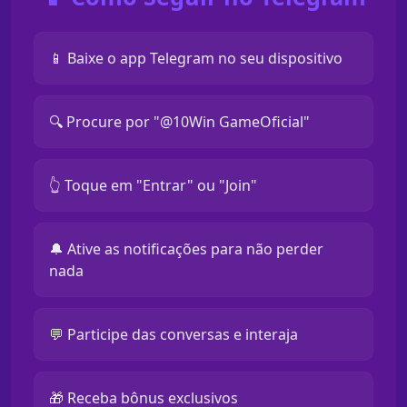
📱 Baixe o app Telegram no seu dispositivo
🔍 Procure por "@10Win GameOficial"
👆 Toque em "Entrar" ou "Join"
🔔 Ative as notificações para não perder
nada
💬 Participe das conversas e interaja
🎁 Receba bônus exclusivos