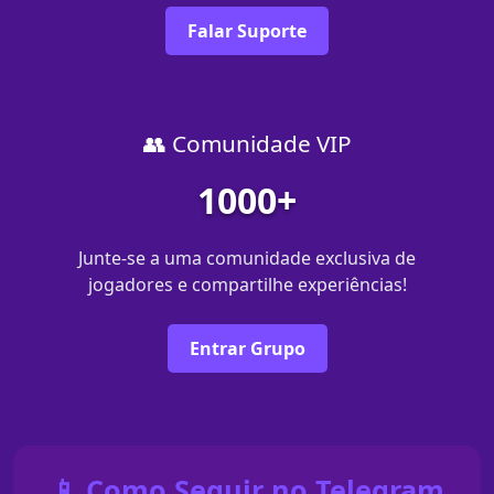
Falar Suporte
👥 Comunidade VIP
1000+
Junte-se a uma comunidade exclusiva de
jogadores e compartilhe experiências!
Entrar Grupo
📱 Como Seguir no Telegram