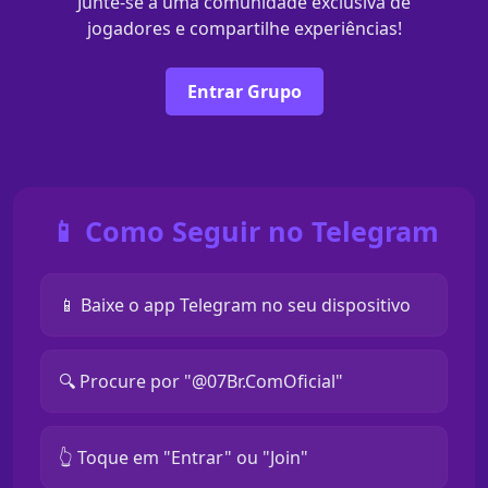
Junte-se a uma comunidade exclusiva de
jogadores e compartilhe experiências!
Entrar Grupo
📱 Como Seguir no Telegram
📱 Baixe o app Telegram no seu dispositivo
🔍 Procure por "@07Br.ComOficial"
👆 Toque em "Entrar" ou "Join"