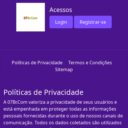
Acessos
Login
Registrar-se
Políticas de Privacidade
Termos e Condições
Sitemap
Políticas de Privacidade
A 07Br.Com valoriza a privacidade de seus usuários e
está empenhada em proteger todas as informações
pessoais fornecidas durante o uso de nossos canais de
comunicação. Todos os dados coletados são utilizados