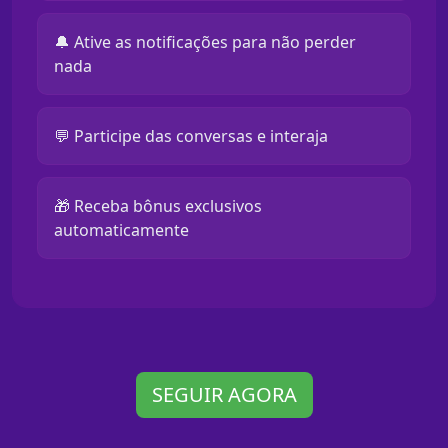
🔔 Ative as notificações para não perder
nada
💬 Participe das conversas e interaja
🎁 Receba bônus exclusivos
automaticamente
SEGUIR AGORA