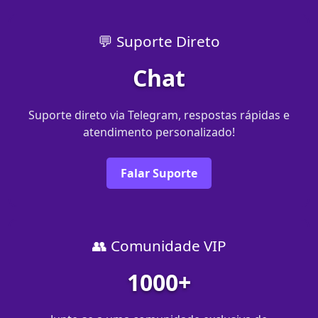
💬 Suporte Direto
Chat
Suporte direto via Telegram, respostas rápidas e
atendimento personalizado!
Falar Suporte
👥 Comunidade VIP
1000+