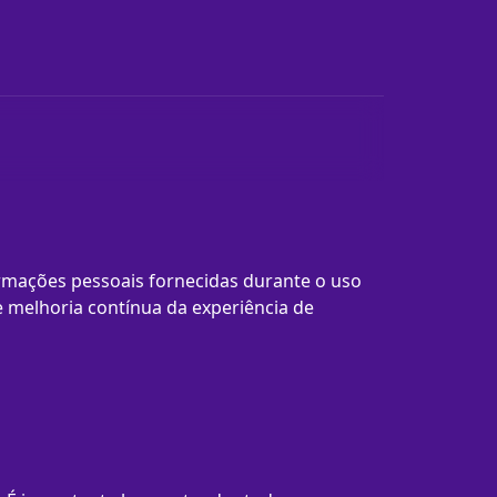
ormações pessoais fornecidas durante o uso
e melhoria contínua da experiência de