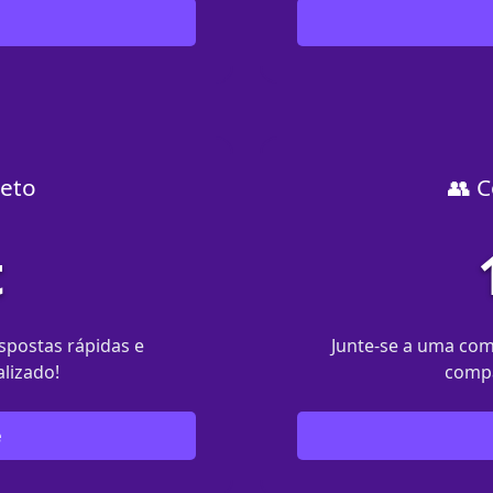
reto
👥 
t
espostas rápidas e
Junte-se a uma com
lizado!
compa
e