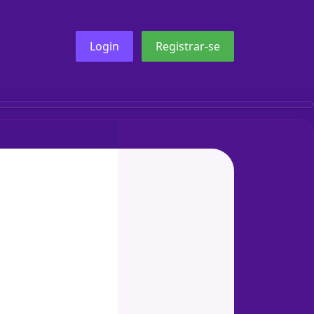
Login
Registrar-se