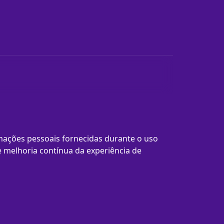
mações pessoais fornecidas durante o uso
e melhoria contínua da experiência de