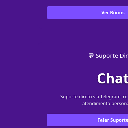
Ver Bônus
💬 Suporte Di
Cha
Suporte direto via Telegram, r
atendimento persona
Falar Suport