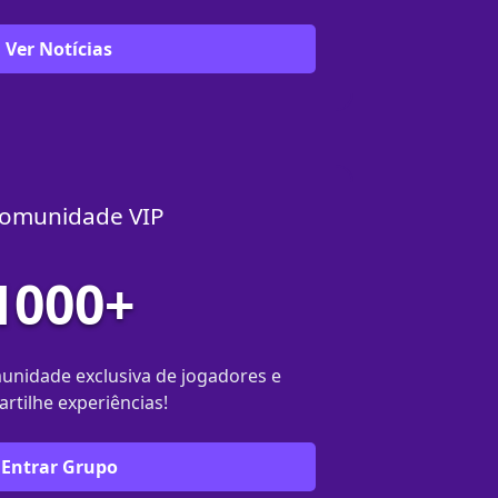
Ver Notícias
Comunidade VIP
1000+
unidade exclusiva de jogadores e
rtilhe experiências!
Entrar Grupo